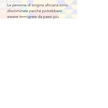
Le persone di origine africana sono
discriminate perché potrebbero
essere immigrate da paesi più
poveri. Inoltre, il loro percorso verso
la cittadinanza italiana è
imprevedibile. Queste intuizioni
provengono da Fred Kuwornu, figlio
di padre ghanese e madre italiana.
Kuwornu vive parte dell'anno a New
York City. Il suo lavoro con le
università lo ha portato nel cuore
dell'America.
Dice che New York è più liberale del
centro degli Stati Uniti, e poiché
lavora con molte università, ha
goduto di una posizione