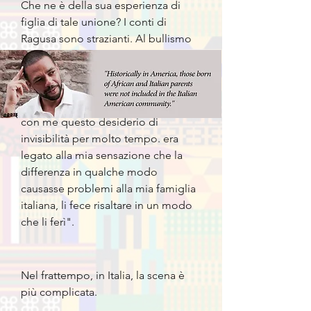
Che ne è della sua esperienza di
figlia di tale unione? I conti di
Ragusa sono strazianti. Al bullismo
dei compagni di scuola dice: “A
nove anni non sapevo cosa dire o
fare se non stare zitta e non attirare
l'attenzione su di me. Ho portato
con me questo desiderio di
invisibilità per molto tempo. era
legato alla mia sensazione che la
differenza in qualche modo
causasse problemi alla mia famiglia
italiana, li fece risaltare in un modo
che li ferì".
Nel frattempo, in Italia, la scena è
più complicata.