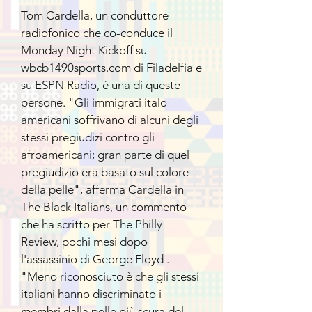
Tom Cardella, un conduttore
radiofonico che co-conduce il
Monday Night Kickoff su
wbcb1490sports.com di Filadelfia e
su ESPN Radio, è una di queste
persone. "Gli immigrati italo-
americani soffrivano di alcuni degli
stessi pregiudizi contro gli
afroamericani; gran parte di quel
pregiudizio era basato sul colore
della pelle", afferma Cardella in
The Black Italians, un commento
che ha scritto per The Philly
Review, pochi mesi dopo
l'assassinio di George Floyd .
"Meno riconosciuto è che gli stessi
italiani hanno discriminato i
membri dalla pelle più scura del