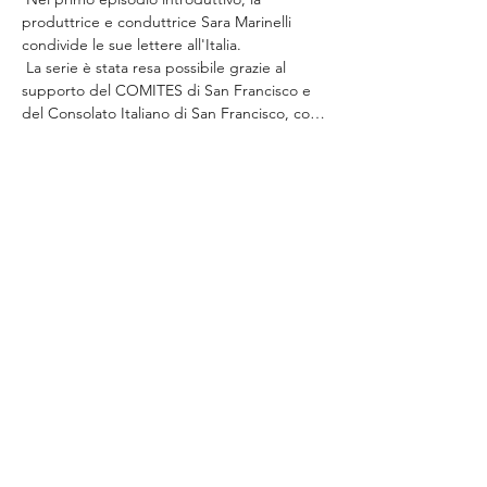
produttrice e conduttrice Sara Marinelli 
condivide le sue lettere all'Italia.
 La serie è stata resa possibile grazie al 
supporto del COMITES di San Francisco e 
del Consolato Italiano di San Francisco, co…
Read More >
Share This Event
ABOUT THE ITALIFORNIAN
EVENTS OF INTEREST
RESOURCES
ITALIFORNIAN FRIENDS
BLOG