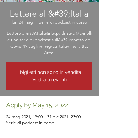
Lettere all&#39;Italia
lun 24 mag
  |  
Serie di podcast in corso
Lettere all&#39;Italia&nbsp; di Sara Marinelli
è una serie di podcast sull&#39;impatto del
Covid-19 sugli immigrati italiani nella Bay
Area.
I biglietti non sono in vendita
Vedi altri eventi
Apply by May 15, 2022
24 mag 2021, 19:00 – 31 dic 2021, 23:00
Serie di podcast in corso